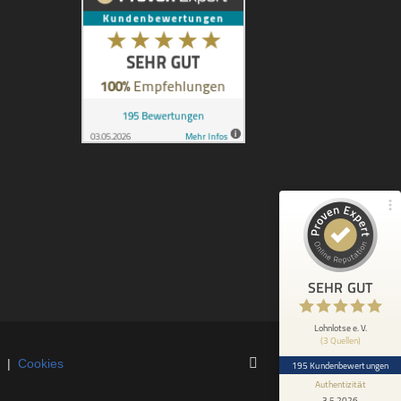
Kundenbewertungen und Erfahrungen zu
Lohnlotse e. V.
100%
SEHR GUT
Empfehlungen auf
ProvenExpert.com
4,92 / 5,00
89
106
Bewertungen von 2
Bewertungen auf
anderen Quellen
ProvenExpert.com
Blick aufs ProvenExpert-Profil werfen
SEHR GUT
Anonym
29.6.2025
5
Eine sehr schnelle und hilfreiche
Lohnlotse e. V.
(3 Quellen)
Beantwortung meines Problems.
|
Cookies
195 Kundenbewertungen
Authentizität
3.5.2026