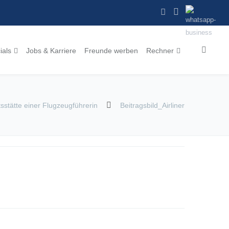
ials
Jobs & Karriere
Freunde werben
Rechner
tsstätte einer Flugzeugführerin
Beitragsbild_Airliner