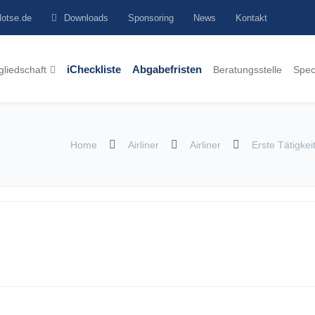
lotse.de
Downloads
Sponsoring
News
Kontakt
gliedschaft
iCheckliste
Abgabefristen
Beratungsstelle
Spec
Home
Airliner
Airliner
Erste Tätigkei