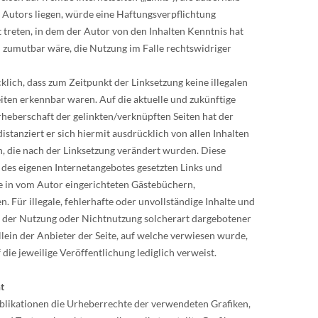
Autors liegen, würde eine Haftungsverpflichtung
t treten, in dem der Autor von den Inhalten Kenntnis hat
 zumutbar wäre, die Nutzung im Falle rechtswidriger
klich, dass zum Zeitpunkt der Linksetzung keine illegalen
eiten erkennbar waren. Auf die aktuelle und zukünftige
Urheberschaft der gelinkten/verknüpften Seiten hat der
distanziert er sich hiermit ausdrücklich von allen Inhalten
en, die nach der Linksetzung verändert wurden. Diese
lb des eigenen Internetangebotes gesetzten Links und
 in vom Autor eingerichteten Gästebüchern,
. Für illegale, fehlerhafte oder unvollständige Inhalte und
s der Nutzung oder Nichtnutzung solcherart dargebotener
llein der Anbieter der Seite, auf welche verwiesen wurde,
 die jeweilige Veröffentlichung lediglich verweist.
t
Publikationen die Urheberrechte der verwendeten Grafiken,