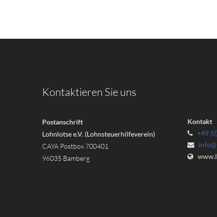
Kontaktieren Sie uns
Kontakt
Postanschrift
+49 (0
Lohnlotse e.V. (Lohnsteuerhilfeverein)
info@
CAYA Postbox 700401
www.ll
96035 Bamberg