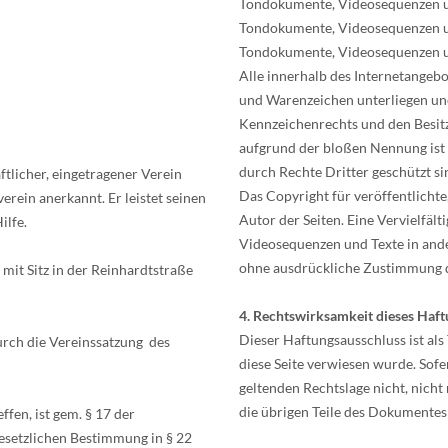
Tondokumente, Videosequenzen und
Tondokumente, Videosequenzen und
Tondokumente, Videosequenzen un
Alle innerhalb des Internetangeb
und Warenzeichen unterliegen un
Kennzeichenrechts und den Besitz
aufgrund der bloßen Nennung ist 
durch Rechte Dritter geschützt si
aftlicher, eingetragener Verein
Das Copyright für veröffentlichte,
verein anerkannt. Er leistet seinen
Autor der Seiten. Eine Vervielfä
ilfe.
Videosequenzen und Texte in ande
ohne ausdrückliche Zustimmung de
 mit Sitz in der Reinhardtstraße
4. Rechtswirksamkeit dieses Haft
Dieser Haftungsausschluss ist als
urch die Vereinssatzung des
diese Seite verwiesen wurde. Sofe
geltenden Rechtslage nicht, nicht
die übrigen Teile des Dokumentes 
ffen, ist gem. § 17 der
gesetzlichen Bestimmung in § 22