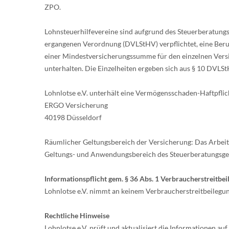
ZPO.
Lohnsteuerhilfevereine sind aufgrund des Steuerberatungs
ergangenen Verordnung (DVLStHV) verpflichtet, eine Beru
einer Mindestversicherungssumme für den einzelnen Versi
unterhalten. Die Einzelheiten ergeben sich aus § 10 DVLSt
Lohnlotse e.V. unterhält eine Vermögensschaden-Haftpflic
ERGO Versicherung
40198 Düsseldorf
Räumlicher Geltungsbereich der Versicherung: Das Arbeits
Geltungs- und Anwendungsbereich des Steuerberatungsges
Informationspflicht gem. § 36 Abs. 1 Verbraucherstreitbe
Lohnlotse e.V. nimmt an keinem Verbraucherstreitbeilegun
Rechtliche Hinweise
Lohnlotse e.V. prüft und aktualisiert die Informationen auf