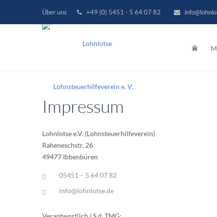
Über uns
+49 (0) 5451 - 5 64 07 82
info@lohnlo
Mi
Impressum
Lohnlotse e.V. (Lohnsteuerhilfeverein)
Raheneschstr. 26
49477 Ibbenbüren
05451 – 5 64 07 82
info@lohnlotse.de
Verantwortlich i.S.d. TMG: