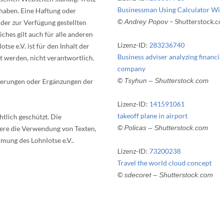
Businessman Using Calculator Wi
 haben. Eine Haftung oder
©
– Shutterstock.
Andrey Popov
t der zur Verfügung gestellten
hes gilt auch für alle anderen
Lizenz-ID:
283236740
tse e.V. ist für den Inhalt der
Business adviser analyzing financi
t werden, nicht verantwortlich.
company
©
Tsyhun
– Shutterstock.com
nderungen oder Ergänzungen der
Lizenz-ID:
141591061
takeoff plane in airport
htlich geschützt. Die
©
Policas
– Shutterstock.com
dere die Verwendung von Texten,
mmung des Lohnlotse e.V..
Lizenz-ID:
73200238
Travel the world cloud concept
©
sdecoret
– Shutterstock.com