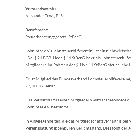
Vorstandsvorsitz:
Alexander Tews, B. Sc.
Berufsrecht:
Steuerberatungsgesetz (StBerG)
Lohnlotse e.V. (Lohnsteuerhilfeverein) ist ein nichtwirtsch
i.S.d. § 21 BGB. Nach § 14 StBerG ist er als Lohnsteuerhilfe
Mitgliedern im Rahmen des § 4 Nr. 11 StBerG steuerliche H
Er ist Mitglied des Bundesverband Lohnsteuerhilfevereine,
23, 10117 Berlin.
Das Verhältnis zu seinen Mitgliedern wird insbesondere d
Lohnlotse e.V. bestimmt.
In Angelegenheiten, die das Mitgliedschaftsverhältnis betre
Vereinssatzung Ibbenbüren Gerichtsstand. Dies folgt der 