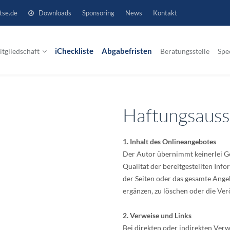
tse.de
Downloads
Sponsoring
News
Kontakt
tgliedschaft
iCheckliste
Abgabefristen
Beratungsstelle
Spe
Haftungsauss
1. Inhalt des Onlineangebotes
Der Autor übernimmt keinerlei Gew
Qualität der bereitgestellten Info
der Seiten oder das gesamte Ang
ergänzen, zu löschen oder die Verö
2. Verweise und Links
Bei direkten oder indirekten Verwe