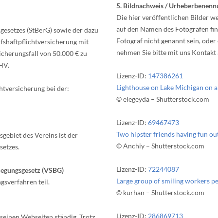
5. Bildnachweis / Urheberbenen
Die hier veröffentlichen Bilder 
auf den Namen des Fotografen find
gesetzes (StBerG) sowie der dazu
Fotograf nicht genannt sein, oder
fshaftpflichtversicherung mit
nehmen Sie bitte mit uns Kontakt 
cherungsfall von 50.000 € zu
HV.
Lizenz-ID:
147386261
Lighthouse on Lake Michigan on a
htversicherung bei der:
© elegeyda – Shutterstock.com
Lizenz-ID:
69467473
Two hipster friends having fun ou
gebiet des Vereins ist der
© Anchiy – Shutterstock.com
etzes.
Lizenz-ID:
72244087
ilegungsgesetz (VSBG)
Large group of smiling workers pe
gsverfahren teil.
© kurhan – Shutterstock.com
Lizenz-ID:
286869713
 seinen Webseiten ständig. Trotz