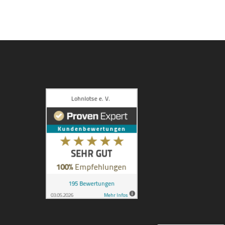
Kundenbewertungen und Erfahrungen zu
Lohnlotse e. V.
100%
SEHR GUT
Empfehlungen auf
ProvenExpert.com
4,92 / 5,00
89
106