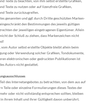
 Texte zu beachten, von ihm selbst erstellte Grafiken,
 Texte zu nutzen oder auf lizenzfreie Grafiken,
d Texte zurückzugreifen.
otes genannten und ggf. durch Dritte geschützten Marken-
eingeschränkt den Bestimmungen des jeweils gültigen
rechten der jeweiligen eingetragenen Eigentümer. Allein
nicht der Schluß zu ziehen, dass Markenzeichen nicht
nd!
 vom Autor selbst erstellte Objekte bleibt allein beim
ltigung oder Verwendung solcher Grafiken, Tondokumente,
ren elektronischen oder gedruckten Publikationen ist
s Autors nicht gestattet.
ungsausschlusses
 Teil des Internetangebotes zu betrachten, von dem aus auf
rn Teile oder einzelne Formulierungen dieses Textes der
 mehr oder nicht vollständig entsprechen sollten, bleiben
in ihrem Inhalt und ihrer Gültigkeit davon unberührt.