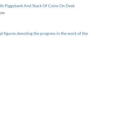
th Piggybank And Stack Of Coins On Desk
com
al figures denoting the progress in the work of the