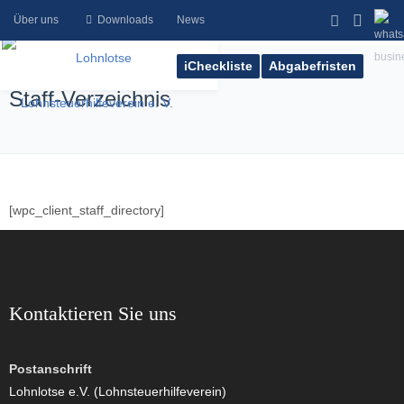
Über uns
Downloads
News
iCheckliste
Abgabefristen
Staff-Verzeichnis
[wpc_client_staff_directory]
Kontaktieren Sie uns
Postanschrift
Lohnlotse e.V. (Lohnsteuerhilfeverein)