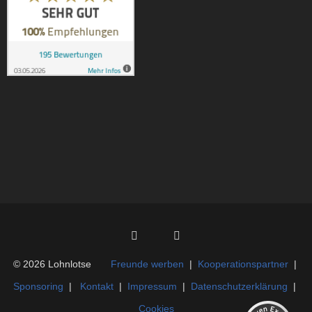
Kundenbewertungen und Erfahrungen zu
Lohnlotse e. V.
SEHR GUT
100%
© 2026 Lohnlotse
Freunde werben
|
Kooperationspartner
|
Empfehlungen auf
Sponsoring
|
Kontakt
|
Impressum
|
Datenschutzerklärung
|
ProvenExpert.com
4,92 / 5,00
Cookies