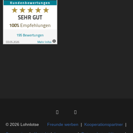
Kundenbewertungen und Erfahrungen zu
Lohnlotse e. V.
SEHR GUT
100%
© 2026 Lohnlotse
Freunde werben
|
Kooperationspartner
|
Empfehlungen auf