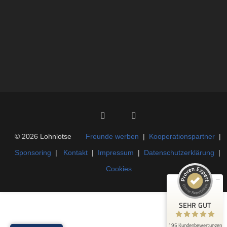
Kundenbewertungen und Erfahrungen zu
Lohnlotse e. V.
SEHR GUT
100%
© 2026 Lohnlotse
Freunde werben
|
Kooperationspartner
|
Empfehlungen auf
Sponsoring
|
Kontakt
|
Impressum
|
Datenschutzerklärung
|
ProvenExpert.com
4,92 / 5,00
Cookies
106
89
Bewertungen auf
Bewertungen von 2
ProvenExpert.com
anderen Quellen
SEHR GUT
Blick aufs ProvenExpert-Profil werfen
195 Kundenbewertungen