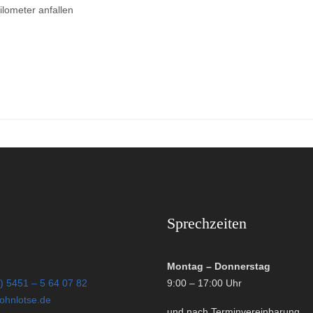
lometer anfallen
Sprechzeiten
Montag – Donnerstag
) 5451 – 5 64 07 82
9:00 – 17:00 Uhr
ohnlotse.de
und nach Terminvereinbarung