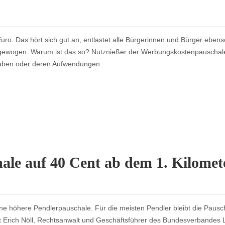
o. Das hört sich gut an, entlastet alle Bürgerinnen und Bürger eben
ausgewogen. Warum ist das so? Nutznießer der Werbungskostenpauschale 
t haben oder deren Aufwendungen
ale auf 40 Cent ab dem 1. Kilomet
ne höhere Pendlerpauschale. Für die meisten Pendler bleibt die Pausch
rt Erich Nöll, Rechtsanwalt und Geschäftsführer des Bundesverbandes L