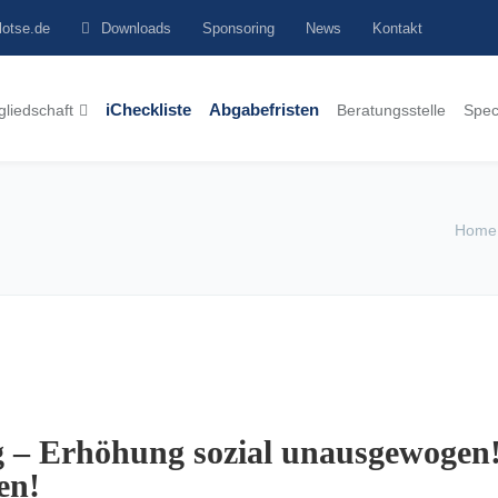
lotse.de
Downloads
Sponsoring
News
Kontakt
gliedschaft
iCheckliste
Abgabefristen
Beratungsstelle
Spec
Home
 – Erhöhung sozial unausgewogen!
en!