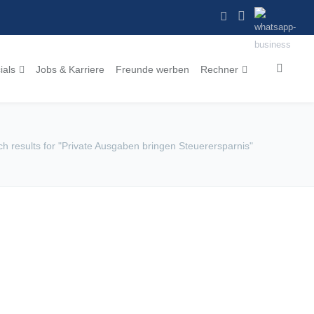
ials
Jobs & Karriere
Freunde werben
Rechner
h results for "Private Ausgaben bringen Steuerersparnis"