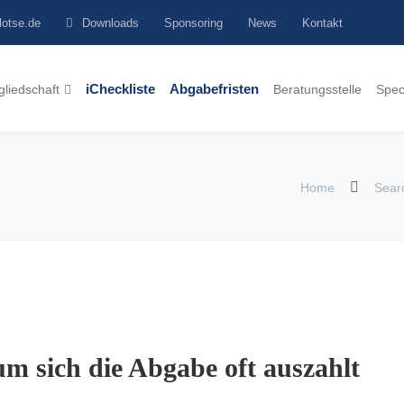
lotse.de
Downloads
Sponsoring
News
Kontakt
gliedschaft
iCheckliste
Abgabefristen
Beratungsstelle
Spec
Home
Searc
m sich die Abgabe oft auszahlt