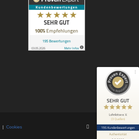
Kundenbewertungen und Erfahrungen zu
Lohnlotse e. V.
100%
SEHR GUT
Empfehlungen auf
ProvenExpert.com
4,92 / 5,00
89
106
Bewertungen von 2
Bewertungen auf
anderen Quellen
ProvenExpert.com
Blick aufs ProvenExpert-Profil werfen
Anonym
29.6.2025
5
SEHR GUT
Eine sehr schnelle und hilfreiche
Beantwortung meines Problems.
Lohnlotse e. V.
(3 Quellen)
|
Cookies
195 Kundenbewertungen
Authentizität