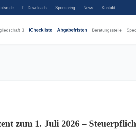
lotse.de
Downloads
Sponsoring
News
Kontakt
gliedschaft
iCheckliste
Abgabefristen
Beratungsstelle
Spec
ent zum 1. Juli 2026 – Steuerpflic