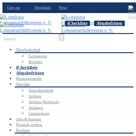
Über uns
Downloads
News
iCheckliste
Abgabefristen
Mitgliedschaft
Leistungen
Beiträge
iCheckliste
Abgabefristen
Beratungsstelle
Specials
Steuerbescheid
Airliner
Airliner (Englisch)
Soldaten
Grenzgänger
Jobs & Karriere
Freunde werben
Rechner